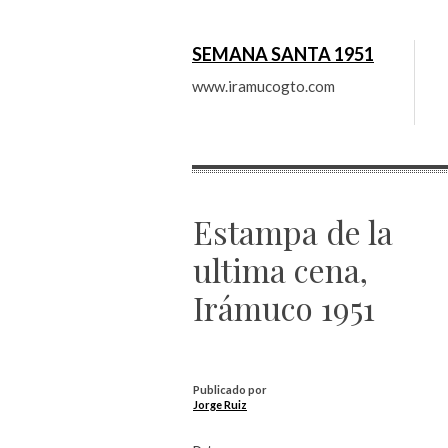
SEMANA SANTA 1951
Facebook
Youtube
flickr
feed
Twitter
www.iramucogto.com
Estampa de la
ultima cena,
Irámuco 1951
Publicado por
Jorge Ruiz